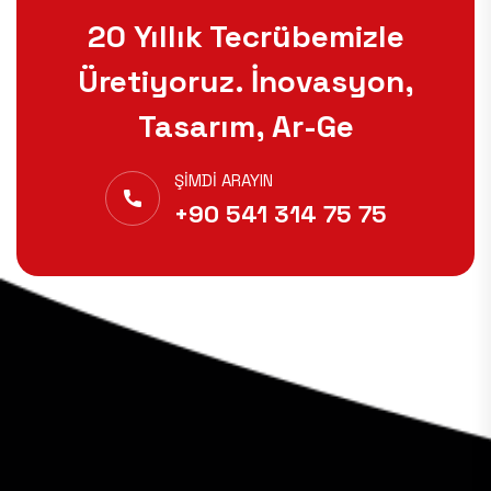
20 Yıllık Tecrübemizle
Üretiyoruz. İnovasyon,
Tasarım, Ar-Ge
ŞIMDI ARAYIN
+90 541 314 75 75