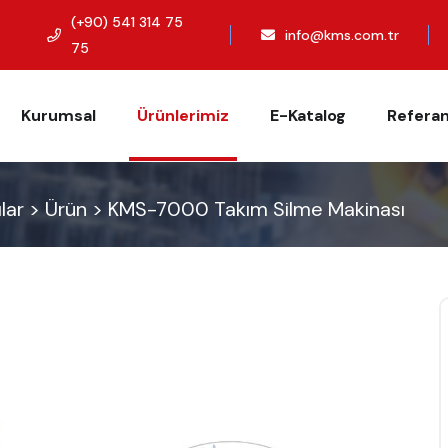
(+90) 541 314 75
info@kms.com.tr
75
Kurumsal
Ürünlerimiz
E-Katalog
Referan
lar
>
Ürün
>
KMS-7000 Takım Silme Makinası