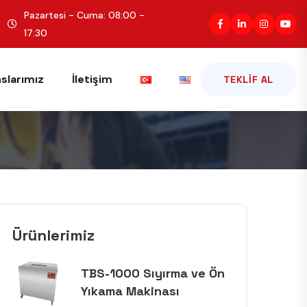
Pazartesi - Cuma: 08:00 -
17:30
slarımız
İletişim
TEKLIF AL
Ürünlerimiz
TBS-1000 Sıyırma ve Ön
Yıkama Makinası