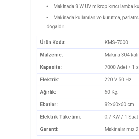
Makinada 8 W UV mikrop kırıcı lamba kul
Makinada kullanılan ve kurutma, parlatm
doğaldır.
Ürün Kodu:
KMS-7000
Malzeme:
Makina 304 kalit
Kapasite:
7000 Adet / 1 s
Elektrik:
220 V 50 Hz.
Ağırlık:
60 Kg.
Ebatlar:
82x60x60 cm
Elektrik Tüketimi:
0.7 KW / 1 Saat
Garanti:
Makinalarımız 2 y