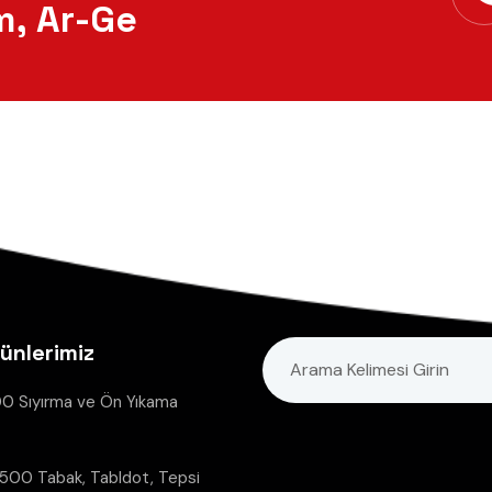
m, Ar-Ge
ünlerimiz
0 Sıyırma ve Ön Yıkama
00 Tabak, Tabldot, Tepsi