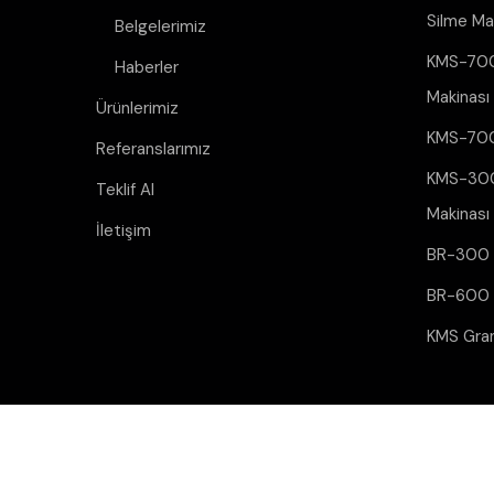
Silme Ma
Belgelerimiz
KMS-700
Haberler
Makinası
Ürünlerimiz
KMS-700
Referanslarımız
KMS-300
Teklif Al
Makinası
İletişim
BR-300 B
BR-600 B
KMS Gran
Copyright © 2024 Bütün Hakları Saklıdır.